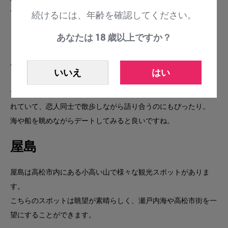
すると、最高の思い出になるでしょう。
続けるには、年齢を確認してください。
また、エンジェルロードには展望台もあって、上まで登るとエン
あなたは 18 歳以上ですか？
ジェルロードの美しい風景を一望にすることができます。
サンポート高松
いいえ
はい
サンポート高松は高松港周辺にあり、港の周辺はきれいに整備さ
れていて、恋人同士で散歩しながら語り合うのにもぴったり。
海や船を眺めながらデートしてみると良いですね。
屋島
屋島は高松市内にある小高い山で様々な観光スポットがありま
す。
こちらのスポットは眺望が素晴らしく、瀬戸内海や高松市街を一
望にすることができます。