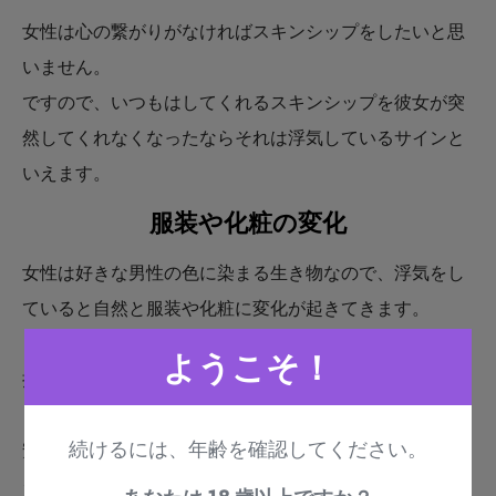
女性は心の繋がりがなければスキンシップをしたいと思
いません。
ですので、いつもはしてくれるスキンシップを彼女が突
然してくれなくなったならそれは浮気しているサインと
いえます。
服装や化粧の変化
女性は好きな男性の色に染まる生き物なので、浮気をし
ていると自然と服装や化粧に変化が起きてきます。
また、あなたが買った覚えのないアクセサリーを彼女が
ようこそ！
持っていたなら、それはもしかすると浮気相手からのプ
レゼントかもしれません。
続けるには、年齢を確認してください。
安いアクセサリーならその心配はないですが、高価なア
クセサリーや小物があった場合は浮気しているサインに