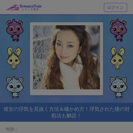
ログイン
彼女の浮気を見抜く方法＆確かめ方！浮気された後の対
処法も解説！
性別：