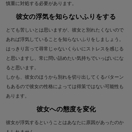
慎重に対処する必要があります。
彼女の浮気を知らないふりをする
とても苦しいとは思いますが、彼女と別れたくないので
あれば浮気していることを知らないふりをしましょう。
はっきり言って尋常じゃないくらいにストレスを感じる
と思いますし、常に問い詰めたい気持ちでいっぱいにな
ると思います。
しかも、彼女のほうから別れを切り出してくるパターン
もあるので彼女の性格によっては得策ではない可能性も
あります。
彼女への態度を変化
彼女が浮気するということはあなたに原因があったのか
もしれません。