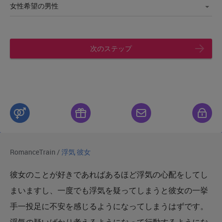
次のステップ
RomanceTrain
/
浮気 彼女
彼女のことが好きであればあるほど浮気の心配をしてし
まいますし、一度でも浮気を疑ってしまうと彼女の一挙
手一投足に不安を感じるようになってしまうはずです。