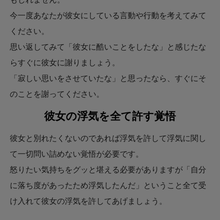
今一度あなたが彼女にしている言動や行動を考えてみて
ください。
思い返してみて「彼女に酷いことをしたな」と感じたな
らすぐに彼女に謝りましょう。
「寂しい思いをさせていたな」と思ったなら、すぐにそ
のことを謝ってください。
彼女の浮気を全て許す覚悟
彼女と別れたくないのであれば浮気を許して浮気に関し
て一切問い詰めない覚悟が必要です。
怒りたい気持ちをグッと堪える必要がありますが「自分
に落ち度があったため浮気したんだ」ということ全て受
け入れて彼女の浮気を許してあげましょう。