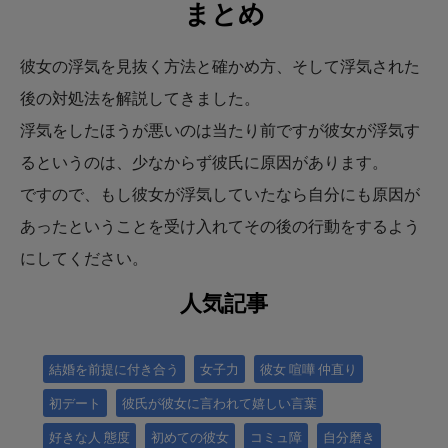
まとめ
彼女の浮気を見抜く方法と確かめ方、そして浮気された
後の対処法を解説してきました。
浮気をしたほうが悪いのは当たり前ですが彼女が浮気す
るというのは、少なからず彼氏に原因があります。
ですので、もし彼女が浮気していたなら自分にも原因が
あったということを受け入れてその後の行動をするよう
にしてください。
人気記事
結婚を前提に付き合う
女子力
彼女 喧嘩 仲直り
初デート
彼氏が彼女に言われて嬉しい言葉
好きな人 態度
初めての彼女
コミュ障
自分磨き